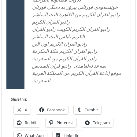
خوێندنه‌وه‌ی قورئانی پیرۆز به‌ ده‌نگی قورئان
راديو القرآن الكريم من القاهرة البث المباشر
راديو القران الكريم
راديو القران الكريم الكويت راديو القران
الكريم نابلس البث المباشر
راديو القران الكريم اون لاين
راديو القران الكريم مكة المكرمة
راديو القران الكريم من السعودية
سه‌عد ئه‌لغامدی
راديو قران السديس
موقع إذاعة القرآن الكريم من المملكة العربية
السعودية
Share this:
X
Facebook
Tumblr
Reddit
Pinterest
Telegram
WhatsApp
LinkedIn