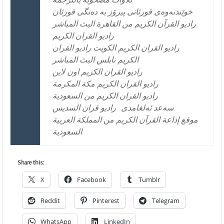
خوێندنه‌وه‌ی قورئانی پیرۆز به‌ ده‌نگی قورئان
راديو القرآن الكريم من القاهرة البث المباشر
راديو القران الكريم
راديو القران الكريم الكويت راديو القران
الكريم نابلس البث المباشر
راديو القران الكريم اون لاين
راديو القران الكريم مكة المكرمة
راديو القران الكريم من السعودية
سه‌عد ئه‌لغامدی
راديو قران السديس
موقع إذاعة القرآن الكريم من المملكة العربية
السعودية
Share this:
X
Facebook
Tumblr
Reddit
Pinterest
Telegram
WhatsApp
LinkedIn