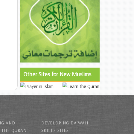
Other Sites for New Muslims
NG AND
DEVELOPING DA`WAH
 THE QURAN
SKILLS SITES