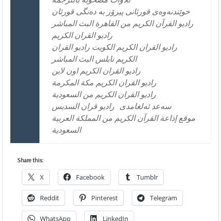
خوێندنه‌وه‌ی قورئانی پیرۆز به‌ ده‌نگی قورئان
راديو القرآن الكريم من القاهرة البث المباشر
راديو القران الكريم
راديو القران الكريم الكويت راديو القران
الكريم نابلس البث المباشر
راديو القران الكريم اون لاين
راديو القران الكريم مكة المكرمة
راديو القران الكريم من السعودية
سه‌عد ئه‌لغامدی
راديو قران السديس
موقع إذاعة القرآن الكريم من المملكة العربية
السعودية
Share this:
X
Facebook
Tumblr
Reddit
Pinterest
Telegram
WhatsApp
LinkedIn