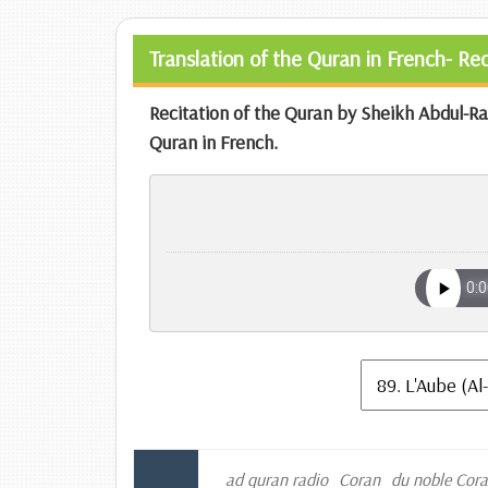
Translation of the Quran in French- R
Recitation of the Quran by Sheikh Abdul-Ra
Quran in French.
ad quran radio
Coran
du noble Cor