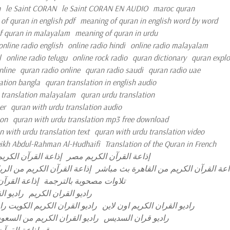
n
le Saint CORAN
le Saint CORAN EN AUDIO
maroc quran
of quran in english pdf
meaning of quran in english word by word
f quran in malayalam
meaning of quran in urdu
online radio english
online radio hindi
online radio malayalam
l
online radio telugu
online rock radio
quran dictionary
quran explo
nline
quran radio online
quran radio saudi
quran radio uae
ation bangla
quran translation in english audio
 translation malayalam
quran urdu translation
er
quran with urdu translation audio
ion
quran with urdu translation mp3 free download
n with urdu translation text
quran with urdu translation video
ikh Abdul-Rahman Al-Hudhaifi
Translation of the Quran in French
إذاعة القرآن الكريم مصر
إذاعة القرآن الكري
اعة القرآن الكريم من القاهرة بث مباشر
إذاعة القرآن الكريم من الر
تلاوات مصحوبة بالترجمة
إذاعة القرآن
راديو القران الكريم
راديو ا
راديو القران الكريم اون لاين
راديو القران الكريم الكويت را
راديو قران السديس
راديو القران الكريم من السعود