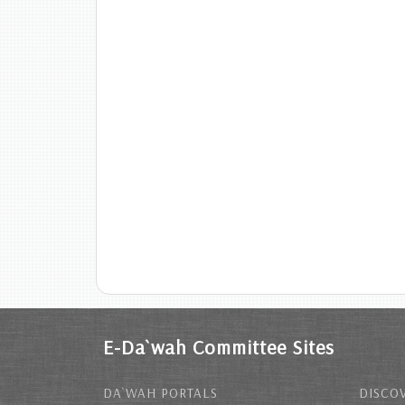
E-Da`wah Committee Sites
DA`WAH PORTALS
DISCOV