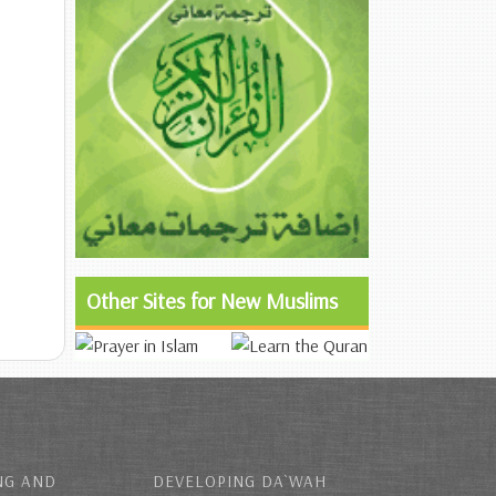
Other Sites for New Muslims
NG AND
DEVELOPING DA`WAH