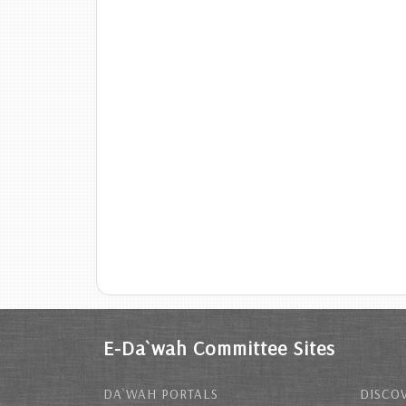
E-Da`wah Committee Sites
DA`WAH PORTALS
DISCOV