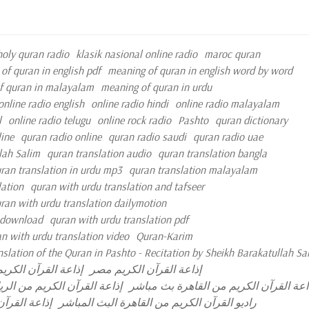
holy quran radio
klasik nasional online radio
maroc quran
of quran in english pdf
meaning of quran in english word by word
f quran in malayalam
meaning of quran in urdu
online radio english
online radio hindi
online radio malayalam
l
online radio telugu
online rock radio
Pashto
quran dictionary
ine
quran radio online
quran radio saudi
quran radio uae
lah Salim
quran translation audio
quran translation bangla
ran translation in urdu mp3
quran translation malayalam
lation
quran with urdu translation and tafseer
ran with urdu translation dailymotion
e download
quran with urdu translation pdf
n with urdu translation video
Quran-Karim
nslation of the Quran in Pashto - Recitation by Sheikh Barakatullah Sa
قرآن الكريم الكويت
إذاعة القرآن الكريم مصر
عة القرآن الكريم من الرياض
إذاعة القرآن الكريم من القاهرة بث مبا
بية السعودية
راديو القرآن الكريم من القاهرة البث المباشر