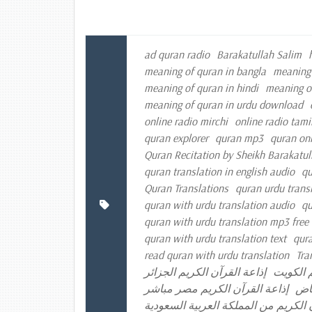
ad quran radio
Barakatullah Salim
meaning of quran in bangla
meaning 
meaning of quran in hindi
meaning o
meaning of quran in urdu download
online radio mirchi
online radio tami
quran explorer
quran mp3
quran onl
Quran Recitation by Sheikh Barakatul
quran translation in english audio
qu
Quran Translations
quran urdu trans
quran with urdu translation audio
qu
quran with urdu translation mp3 fre
quran with urdu translation text
qura
read quran with urdu translation
Tra
إذاعة القرآن الكريم الجزائر
إذاعة ال
إذاعة القرآن الكريم مصر مباشر
إذا
إذاعة القرآن الكريم من المملكة العر