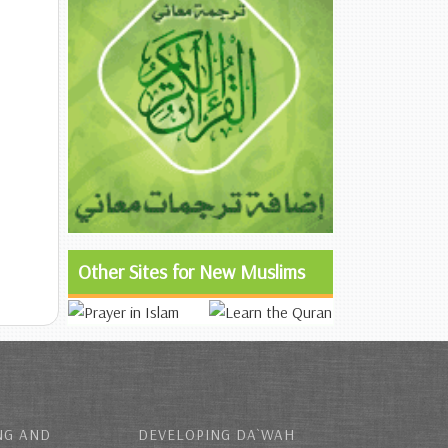
Other Sites for New Muslims
NG AND
DEVELOPING DA`WAH