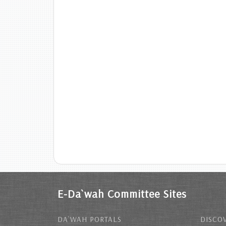
E-Da`wah Committee Sites
DA`WAH PORTALS
DISCOV