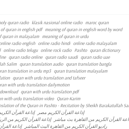
holy quran radio
klasik nasional online radio
maroc quran
of quran in english pdf
meaning of quran in english word by word
f quran in malayalam
meaning of quran in urdu
online radio english
online radio hindi
online radio malayalam
l
online radio telugu
online rock radio
Pashto
quran dictionary
ine
quran radio online
quran radio saudi
quran radio uae
lah Salim
quran translation audio
quran translation bangla
ran translation in urdu mp3
quran translation malayalam
lation
quran with urdu translation and tafseer
ran with urdu translation dailymotion
e download
quran with urdu translation pdf
n with urdu translation video
Quran-Karim
nslation of the Quran in Pashto - Recitation by Sheikh Barakatullah Sa
إذاعة القرآن الكريم مصر
إذاعة القرآن الكري
اعة القرآن الكريم من القاهرة بث مباشر
إذاعة القرآن الكريم من الر
راديو القرآن الكريم من القاهرة البث المباشر
إذاعة القرآن