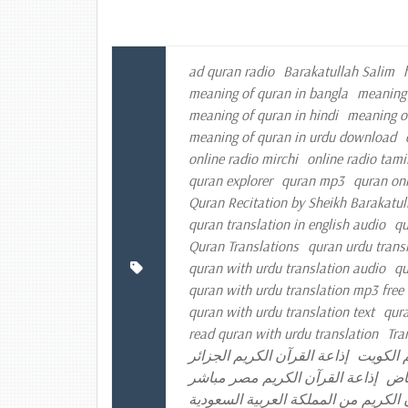
ad quran radio
Barakatullah Salim
meaning of quran in bangla
meaning 
meaning of quran in hindi
meaning o
meaning of quran in urdu download
online radio mirchi
online radio tami
quran explorer
quran mp3
quran onl
Quran Recitation by Sheikh Barakatul
quran translation in english audio
qu
Quran Translations
quran urdu trans
quran with urdu translation audio
qu
quran with urdu translation mp3 fre
quran with urdu translation text
qura
read quran with urdu translation
Tra
م الكويت
إذاعة القرآن الكريم الجزائر
ياض
إذاعة القرآن الكريم مصر مباشر
 الكريم من المملكة العربية السعودية