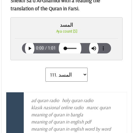
Sheikh Sa`d Al-Ghamidi with a reading the
translation of the Quran in Farsi.
المسد
Aya count [5]
ad quran radio
holy quran radio
klasik nasional online radio
maroc quran
meaning of quran in bangla
meaning of quran in english pdf
meaning of quran in english word by word