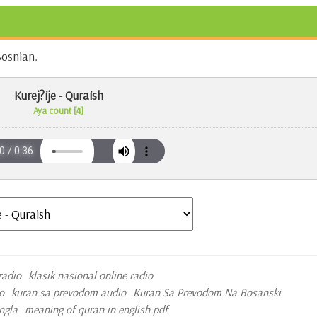
Bosnian.
Kurej?ije - Quraish
Aya count [4]
radio
klasik nasional online radio
o
kuran sa prevodom audio
Kuran Sa Prevodom Na Bosanski
ngla
meaning of quran in english pdf