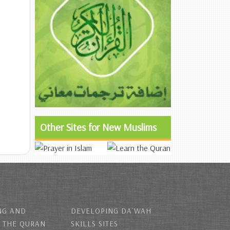
Other Sites for New Muslims
NG AND
DEVELOPING DA`WAH
 THE QURAN
SKILLS SITES