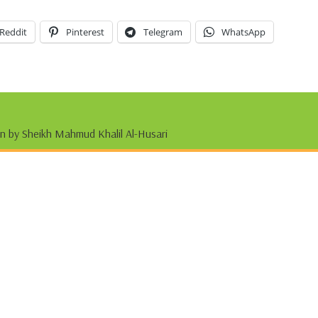
Reddit
Pinterest
Telegram
WhatsApp
on by Sheikh Mahmud Khalil Al-Husari