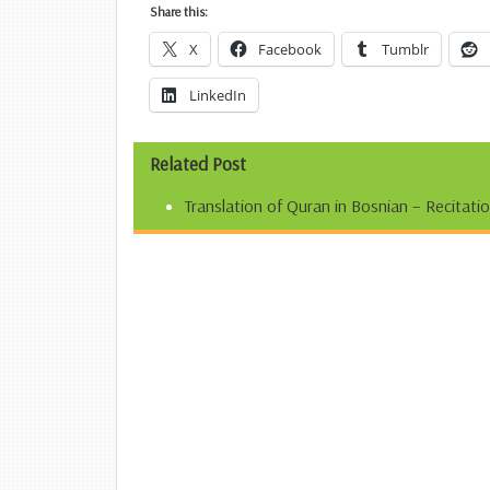
Share this:
X
Facebook
Tumblr
LinkedIn
Related Post
Translation of Quran in Bosnian – Recitati