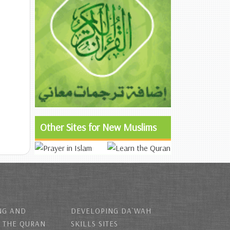
Other Sites for New Muslims
NG AND
DEVELOPING DA`WAH
 THE QURAN
SKILLS SITES