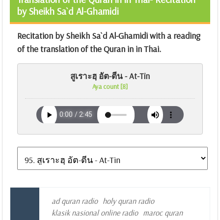
by Sheikh Sa`d Al-Ghamidi
Recitation by Sheikh Sa`d Al-Ghamidi with a reading
of the translation of the Quran in in Thai.
สูเราะฮฺ อัต-ตีน - At-Tin
Aya count [8]
ad quran radio
holy quran radio
klasik nasional online radio
maroc quran