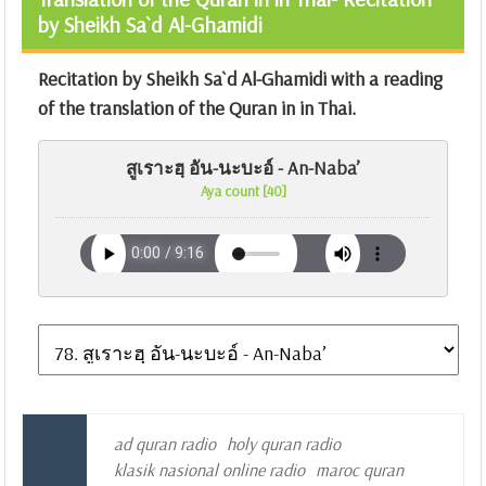
by Sheikh Sa`d Al-Ghamidi
Recitation by Sheikh Sa`d Al-Ghamidi with a reading
of the translation of the Quran in in Thai.
สูเราะฮฺ อัน-นะบะอ์ - An-Naba’
Aya count [40]
ad quran radio
holy quran radio
klasik nasional online radio
maroc quran