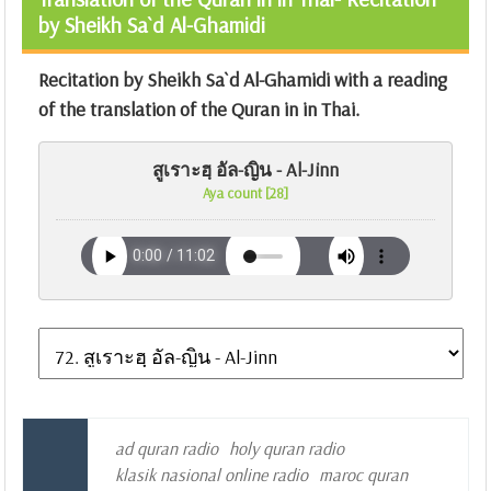
by Sheikh Sa`d Al-Ghamidi
Recitation by Sheikh Sa`d Al-Ghamidi with a reading
of the translation of the Quran in in Thai.
สูเราะฮฺ อัล-ญิน - Al-Jinn
Aya count [28]
ad quran radio
holy quran radio
klasik nasional online radio
maroc quran