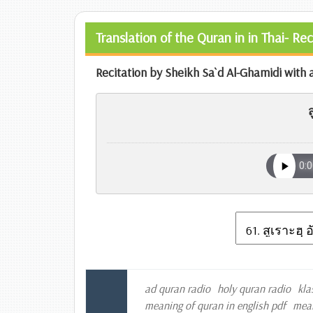
Translation of the Quran in in Thai- Re
Recitation by Sheikh Sa`d Al-Ghamidi with a 
ส
ad quran radio
holy quran radio
kla
meaning of quran in english pdf
mean