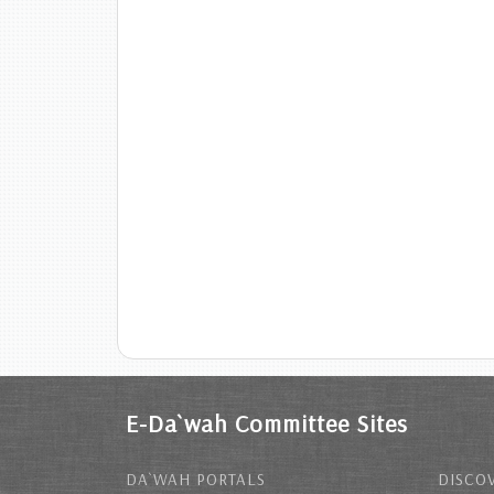
E-Da`wah Committee Sites
DA`WAH PORTALS
DISCOV