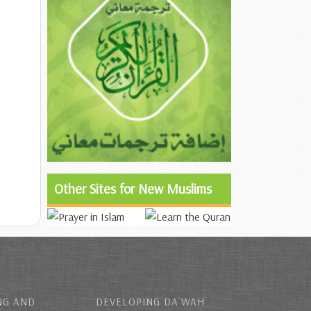
Other Sites for New Muslims
NG AND
DEVELOPING DA`WAH