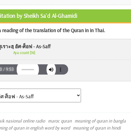
citation by Sheikh Sa`d Al-Ghamidi
reading of the translation of the Quran in in Thai.
ูเราะฮฺ อัศ-ศ็อฟ - As-Saff
Aya count [14]
sik nasional online radio
maroc quran
meaning of quran in bangla
ing of quran in english word by word
meaning of quran in hindi