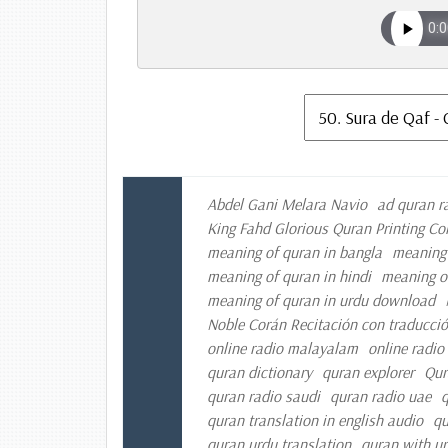
Abdel Gani Melara Navio
ad quran r
King Fahd Glorious Quran Printing C
meaning of quran in bangla
meaning 
meaning of quran in hindi
meaning o
meaning of quran in urdu download
Noble Corán Recitación con traducció
online radio malayalam
online radio
quran dictionary
quran explorer
Qur
quran radio saudi
quran radio uae
q
quran translation in english audio
qu
quran urdu translation
quran with ur