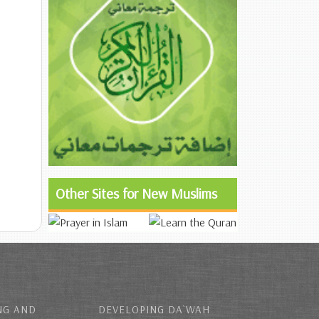
Other Sites for New Muslims
NG AND
DEVELOPING DA`WAH