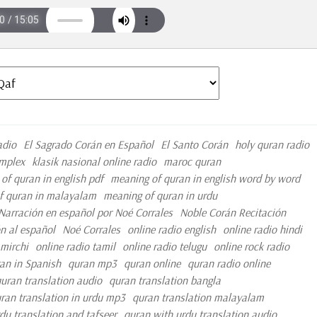
adio
El Sagrado Corán en Español
El Santo Corán
holy quran radio
omplex
klasik nasional online radio
maroc quran
of quran in english pdf
meaning of quran in english word by word
f quran in malayalam
meaning of quran in urdu
Narración en español por Noé Corrales
Noble Corán Recitación
n al español
Noé Corrales
online radio english
online radio hindi
 mirchi
online radio tamil
online radio telugu
online rock radio
an in Spanish
quran mp3
quran online
quran radio online
uran translation audio
quran translation bangla
ran translation in urdu mp3
quran translation malayalam
du translation and tafseer
quran with urdu translation audio