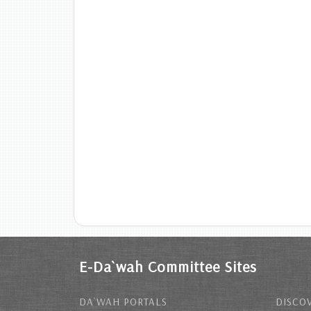
E-Da`wah Committee Sites
DA`WAH PORTALS
DISCOV