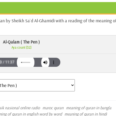
uran by Sheikh Sa`d Al-Ghamidi with a reading of the meaning o
Al-Qalam ( The Pen )
Aya count [52]
sik nasional online radio
maroc quran
meaning of quran in bangla
ing of quran in english word by word
meaning of quran in hindi