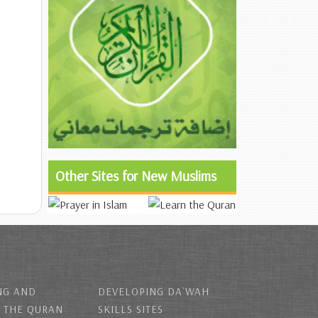
Other Sites for New Muslims
NG AND
DEVELOPING DA`WAH
 THE QURAN
SKILLS SITES